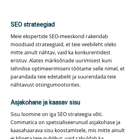
SEO strateegiad
Meie ekspertide SEO-meeskond rakendab
moodsaid strateegiaid, et teie veebileht oleks
mitte ainult nähtav, vaid ka konkurentidest
eristuv. Alates märksõnade uurimisest kuni
tehnilise optimeerimiseni töötame selle nimel, et
parandada teie edetabelit ja suurendada teie
nähtavust otsingumootorites.
Asjakohane ja kaasav sisu
Sisu loomine on iga SEO strateegia võti.
Commatica on spetsialiseerunud asjakohase ja
kaasahaarava sisu koostamisele, mis mitte ainult
ei kõneta teie publikut, vaid rahuldab ka